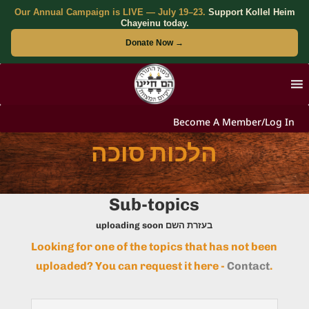
Our Annual Campaign is LIVE — July 19–23.
Support Kollel Heim
Chayeinu today.
Donate Now →
Become A Member/Log In
הלכות סוכה
Sub-topics
uploading soon בעזרת השם
Looking for one of the topics that has not been
uploaded? You can request it here -
Contact
.