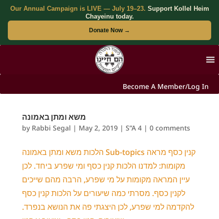
Our Annual Campaign is LIVE — July 19–23.
Support Kollel Heim
Chayeinu today.
Donate Now →
Become A Member/Log In
משא ומתן באמונה
by
Rabbi Segal
|
May 2, 2019
|
S”A 4
|
0 comments
הלכות משא ומתן באמונה Sub-topics קנין כסף מראה
מקומות: למדנו הלכות קנין כסף ומי שפרע ביחד. לכן
עיין המראה מקומות על מי שפרע, הרבה מהם שייכים
לקנין כסף. מסרתי כמה שיעורים על הלכות קנין כסף
להקדמה למי שפרע, לכן היצגתי פה את הנושא בנפרד.