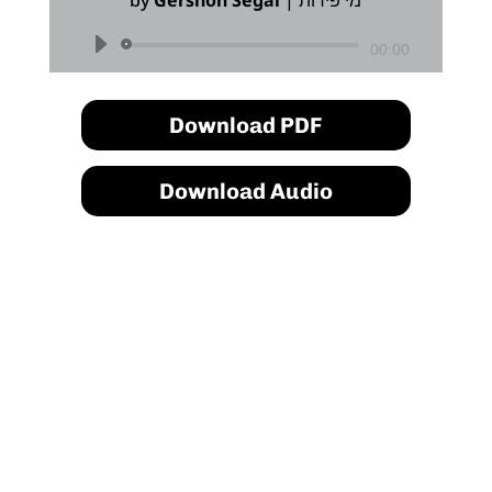
by
Gershon Segal
|
מי פירות
Audio
00:00
Player
Download PDF
Download Audio