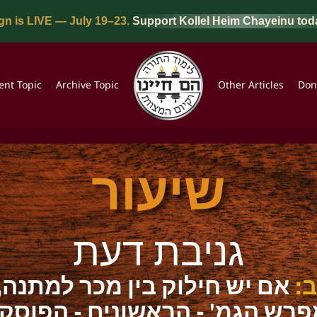
n is LIVE — July 19–23.
Support Kollel Heim Chayeinu tod
ent Topic
Archive Topic
Other Articles
Don
שיעור
גניבת דעת
 ב
אם יש חילוק בין מכר למתנה, 
רש הגמ' - הראשונים - הפוסק