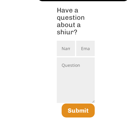
Have a
question
about a
shiur?
Submit